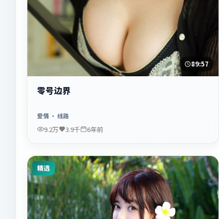
89:57
零号边界
爱情
· 线路
9.2万
3.9千
6年前
精选