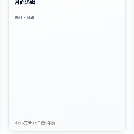
月面追缉
喜剧
· 线路
9.5万
3.9千
5年前