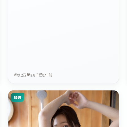
9.2万
3.8千
1年前
精选