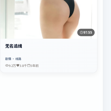
97:55
无名追缉
剧情
· 线路
9.2万
3.8千
5年前