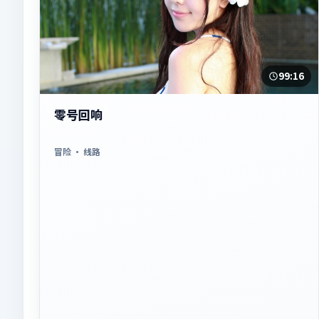
99:16
零号回响
冒险
· 线路