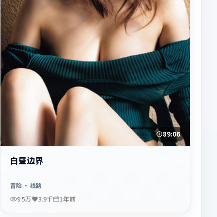
89:06
白昼边界
冒险
· 线路
9.5万
3.9千
1年前