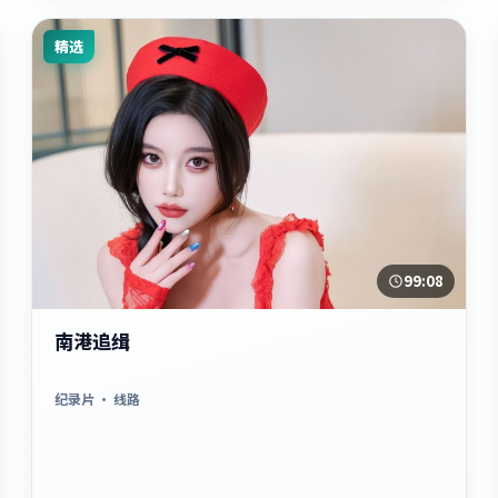
精选
99:08
南港追缉
纪录片
· 线路