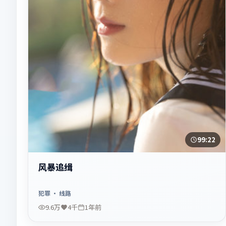
99:22
风暴追缉
犯罪
· 线路
9.6万
4千
1年前